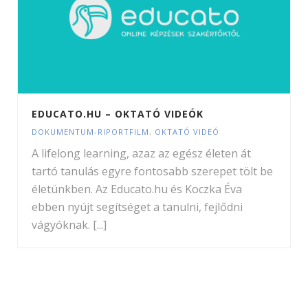
EDUCATO.HU – OKTATÓ VIDEÓK
DOKUMENTUM-RIPORTFILM
,
OKTATÓ VIDEÓ
A lifelong learning, azaz az egész életen át
tartó tanulás egyre fontosabb szerepet tölt be
életünkben. Az Educato.hu és Koczka Éva
ebben nyújt segítséget a tanulni, fejlődni
vágyóknak. [...]