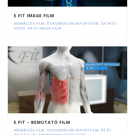
E FIT IMAGE FILM
ANIMÁCIÓS FILM
,
DOKUMENTUM-RIPORTFILM
,
OKTATÓ
VIDEÓ
,
PR ÉS IMAGE FILM
E FIT – BEMUTATÓ FILM
ANIMÁCIÓS FILM
,
DOKUMENTUM-RIPORTFILM
,
PR ÉS
IMAGE FILM
,
TERMÉKBEMUTATÓ VIDEÓ